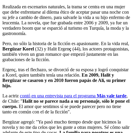
Realizada en escenarios naturales, la trama se centra en una mujer
que debe enfrentarse al dilema ético de aceptar pasar una noche con
su jefe a cambio de dinero, para salvarle la vida a su hijo enfermo de
leucemia. La novela, que fue grabada entre 2006 y 2009, ya fue un
verdadero boom que se esparció al turismo en Turquía, la moda y la
gastronomía.
Pero, no sólo la historia de la ficción es apasionante. En la vida real,
Bergüzar Korel
(32) y Halit Ergen
ç
(44), los actores protagonistas,
también viven un gran romance que empezó justamente en las
grabaciones de la ficción.
Ergenç, tras el flechazo, se divorció de su esposa y logró conquistar
a Korel, quien también tenía una relación.
En 2009, Halit y
Bergüzar se casaron y en 2010 fueron papás de Alí, su primer
hijo.
La actriz
contó en una entrevista para el programa
Más vale tarde
,
de Chile: "
Halit no se parece nada a su personaje, sólo le pone el
cuerpo.
El amor que sentimos sí se puede parecer pero no tiene
tanto en común con el de la ficción".
Bergüzar agregó: "Ya pasó mucho tiempo desde que hicimos la
novela y no me da celos que les guste a otras mujeres. Sé cómo salir
adelante de este tipo de cosas.
La familia para nosotros es una