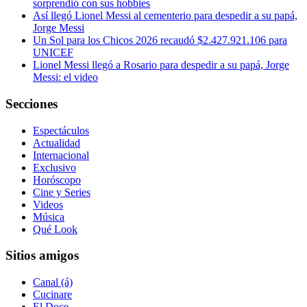
sorprendió con sus hobbies
Así llegó Lionel Messi al cementerio para despedir a su papá,
Jorge Messi
Un Sol para los Chicos 2026 recaudó $2.427.921.106 para
UNICEF
Lionel Messi llegó a Rosario para despedir a su papá, Jorge
Messi: el video
Secciones
Espectáculos
Actualidad
Internacional
Exclusivo
Horóscopo
Cine y Series
Videos
Música
Qué Look
Sitios amigos
Canal (á)
Cucinare
El Doce