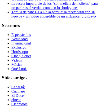
La receta imperdible de los “sommeliers de mollejas” para
prepararlas al verdeo como en los bodegones
Tortilla de papas XXL a la parrilla: la receta viral con 10
huevos y un toque imperdible de un influencer uruguayo
Secciones
Espectáculos
Actualidad
Internacional
Exclusivo
Horóscopo
Cine y Series
Videos
Música
Qué Look
Sitios amigos
Canal (á)
Cucinare
El Doce
eltrece
Cienradios