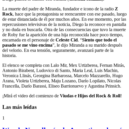
La muerte del padre de Miranda, fundador e icono de la radio
Z
Rock
, hace que la protagonista se reencuentre con ese pasado, luego
de estar distanciada de él por muchos años. En ese momento, por las
repercusiones televisivas de la noticia, Diego la reconoce en pantalla
y no duda en buscarla. Otra de las consecuencias que tuvo la muerte
de Roby fue la aparición de una hija reconocida hace poco tiempo,
encarnada en el personaje de
Celeste Cid
. “
Siento que todo el
pasado se me vino encima
”, le dijo Miranda a su marido después
del velorio. En esa tensión, seguramente, avanzará parte de la
historia.
El elenco se completa con Lalo Mir, Mex Urtizberea, Fernan Mirás,
Antonio Birabent, Ludovico di Santo, Maria Leal, Luis Machin,
Veronica Llinás, Georgina Barbarossa, Marcelo Mazzarello, Hugo
Arana, Violeta Urtizberea, Maju Lozano, Darío Lopilato, Nicolas
Francella, Darío Barassi, Eliseo Barrionuevo y Agustina Prinsich.
¡Mirá el video del comienzo de
Viudas e Hijos del Rock & Roll
!
Las más leídas
1