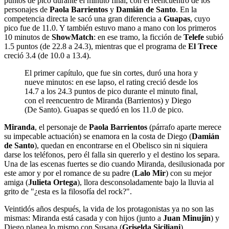
puntos de pico durante el minuto final, con el reencuentro de los
personajes de
Paola Barrientos
y
Damián de Santo
. En la
competencia directa le sacó una gran diferencia a
Guapas
, cuyo
pico fue de 11.0. Y también estuvo mano a mano con los primeros
10 minutos de
ShowMatch
: en ese tramo, la ficción de
Telefe
subió
1.5 puntos (de 22.8 a 24.3), mientras que el programa de
El Trece
creció 3.4 (de 10.0 a 13.4).
El primer capítulo, que fue sin cortes, duró una hora y
nueve minutos: en ese lapso, el rating creció desde los
14.7 a los 24.3 puntos de pico durante el minuto final,
con el reencuentro de Miranda (Barrientos) y Diego
(De Santo). Guapas se quedó en los 11.0 de pico.
Miranda
, el personaje de
Paola Barrientos
(párrafo aparte merece
su impecable actuación) se enamora en la costa de Diego (
Damián
de Santo
), quedan en encontrarse en el Obelisco sin ni siquiera
darse los teléfonos, pero él falla sin quererlo y el destino los separa.
Una de las escenas fuertes se dio cuando Miranda, desilusionada por
este amor y por el romance de su padre (
Lalo Mir
) con su mejor
amiga (
Julieta Ortega
), llora desconsoladamente bajo la lluvia al
grito de "¿esta es la filosofía del rock?".
Veintidós años después, la vida de los protagonistas ya no son las
mismas: Miranda está casada y con hijos (junto a
Juan Minujín
) y
Diego planea lo mismo con Susana (
Griselda Siciliani
).