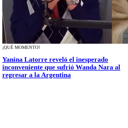
¡QUÉ MOMENTO!
Yanina Latorre reveló el inesperado
inconveniente que sufrió Wanda Nara al
regresar a la Argentina