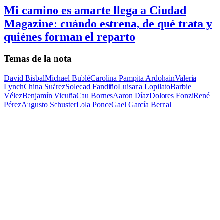
Mi camino es amarte llega a Ciudad
Magazine: cuándo estrena, de qué trata y
quiénes forman el reparto
Temas de la nota
David Bisbal
Michael Bublé
Carolina Pampita Ardohain
Valeria
Lynch
China Suárez
Soledad Fandiño
Luisana Lopilato
Barbie
Vélez
Benjamín Vicuña
Cau Bornes
Aaron Díaz
Dolores Fonzi
René
Pérez
Augusto Schuster
Lola Ponce
Gael García Bernal