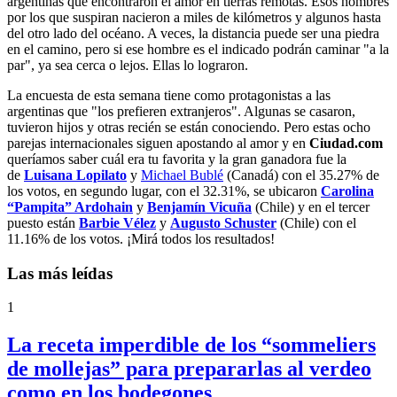
argentinas que encontraron el amor en tierras remotas. Esos hombres
por los que suspiran nacieron a miles de kilómetros y algunos hasta
del otro lado del océano. A veces, la distancia puede ser una piedra
en el camino, pero si ese hombre es el indicado podrán caminar "a la
par", ya sea cerca o lejos. Ellas lo lograron.
La encuesta de esta semana tiene como protagonistas a las
argentinas que "los prefieren extranjeros". Algunas se casaron,
tuvieron hijos y otras recién se están conociendo. Pero estas ocho
parejas internacionales siguen apostando al amor y en
Ciudad.com
queríamos saber cuál era tu favorita y la gran ganadora fue la
de
Luisana Lopilato
y
Michael Bublé
(Canadá) con el 35.27% de
los votos, en segundo lugar, con el 32.31%, se ubicaron
Carolina
“Pampita” Ardohain
y
Benjamín Vicuña
(Chile) y en el tercer
puesto están
Barbie Vélez
y
Augusto Schuster
(Chile) con el
11.16% de los votos. ¡Mirá todos los resultados!
Las más leídas
1
La receta imperdible de los “sommeliers
de mollejas” para prepararlas al verdeo
como en los bodegones