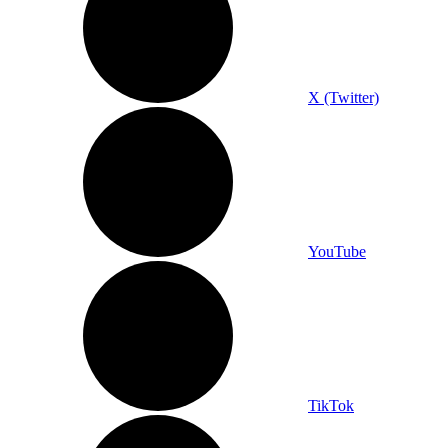
X (Twitter)
YouTube
TikTok