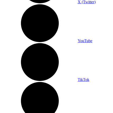
X (Twitter)
YouTube
TikTok