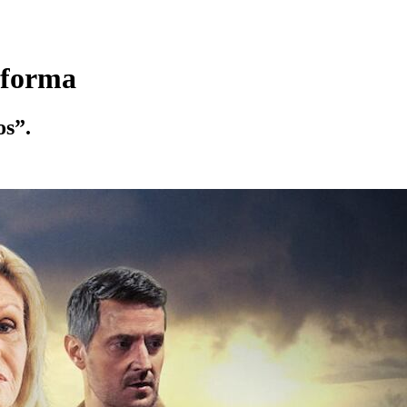
taforma
os”.