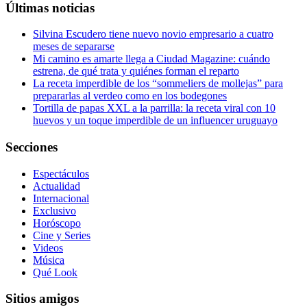
Últimas noticias
Silvina Escudero tiene nuevo novio empresario a cuatro
meses de separarse
Mi camino es amarte llega a Ciudad Magazine: cuándo
estrena, de qué trata y quiénes forman el reparto
La receta imperdible de los “sommeliers de mollejas” para
prepararlas al verdeo como en los bodegones
Tortilla de papas XXL a la parrilla: la receta viral con 10
huevos y un toque imperdible de un influencer uruguayo
Secciones
Espectáculos
Actualidad
Internacional
Exclusivo
Horóscopo
Cine y Series
Videos
Música
Qué Look
Sitios amigos