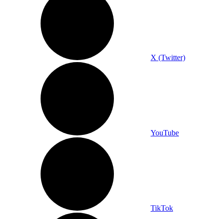
X (Twitter)
YouTube
TikTok