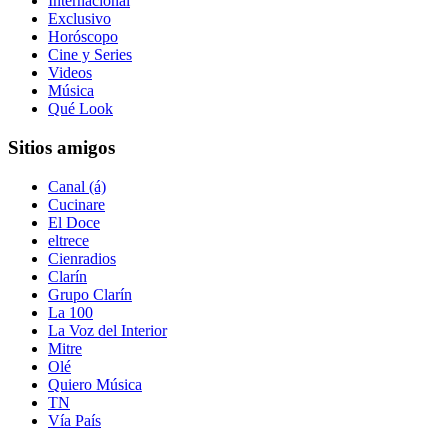
Internacional
Exclusivo
Horóscopo
Cine y Series
Videos
Música
Qué Look
Sitios amigos
Canal (á)
Cucinare
El Doce
eltrece
Cienradios
Clarín
Grupo Clarín
La 100
La Voz del Interior
Mitre
Olé
Quiero Música
TN
Vía País