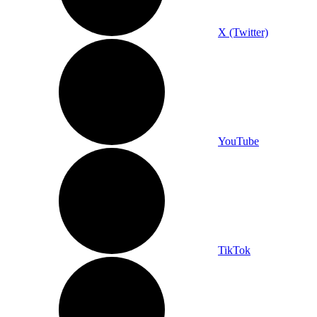
X (Twitter)
YouTube
TikTok