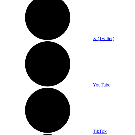
X (Twitter)
YouTube
TikTok