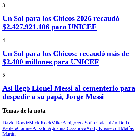
3
Un Sol para los Chicos 2026 recaudó
$2.427.921.106 para UNICEF
4
Un Sol para los Chicos: recaudó más de
$2.400 millones para UNICEF
5
Así llegó Lionel Messi al cementerio para
despedir a su papá, Jorge Messi
Temas de la nota
David Bowie
Mick Rock
Mike Amigorena
Sofia Gala
Julián Della
Paolera
Connie Ansaldi
Agustina Casanova
Andy Kusnetzoff
Matías
Martin