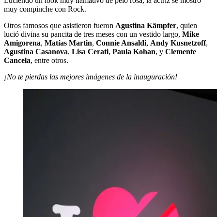
Luciendo un look muy llamativo de pelo rosa, la actriz se mostró
muy compinche con Rock.
Otros famosos que asistieron fueron
Agustina Kämpfer
, quien
lució divina su pancita de tres meses con un vestido largo,
Mike
Amigorena
,
Matías Martin
,
Connie Ansaldi
,
Andy Kusnetzoff
,
Agustina Casanova
,
Lisa Cerati
,
Paula Kohan
, y
Clemente
Cancela
, entre otros.
¡No te pierdas las mejores imágenes de la inauguración!