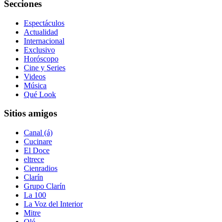
Secciones
Espectáculos
Actualidad
Internacional
Exclusivo
Horóscopo
Cine y Series
Videos
Música
Qué Look
Sitios amigos
Canal (á)
Cucinare
El Doce
eltrece
Cienradios
Clarín
Grupo Clarín
La 100
La Voz del Interior
Mitre
Olé