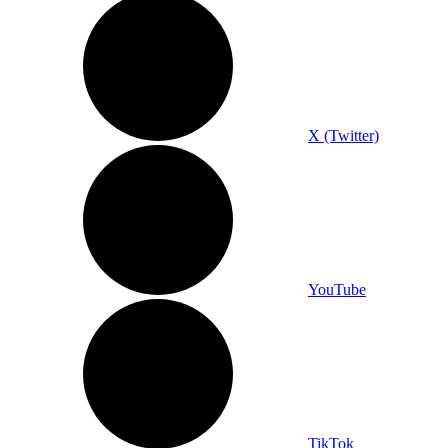
X (Twitter)
YouTube
TikTok