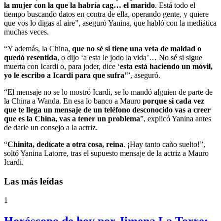
la mujer con la que la habría cag… el marido
. Está todo el
tiempo buscando datos en contra de ella, operando gente, y quiere
que vos lo digas al aire”, aseguró Yanina, que habló con la mediática
muchas veces.
“Y además, la China,
que no sé si tiene una veta de maldad o
quedó resentida
, o dijo ‘a esta le jodo la vida’… No sé si sigue
muerta con Icardi o, para joder, dice ‘
esta está haciendo un móvil,
yo le escribo a Icardi para que sufra’
”, aseguró.
“El mensaje no se lo mostró Icardi, se lo mandó alguien de parte de
la China a Wanda. En esa lo banco a Mauro
porque si cada vez
que te llega un mensaje de un teléfono desconocido vas a creer
que es la China, vas a tener un problema
”, explicó Yanina antes
de darle un consejo a la actriz.
“
Chinita, dedícate a otra cosa, reina
. ¡Hay tanto caño suelto!”,
soltó Yanina Latorre, tras el supuesto mensaje de la actriz a Mauro
Icardi.
Las más leídas
1