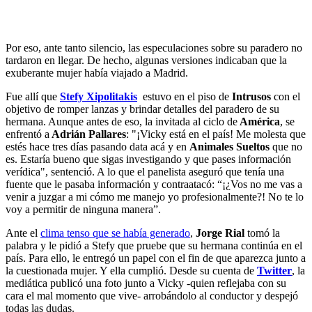
Por eso, ante tanto silencio, las especulaciones sobre su paradero no
tardaron en llegar. De hecho, algunas versiones indicaban que la
exuberante mujer había viajado a Madrid.
Fue allí que
Stefy Xipolitakis
estuvo en el piso de
Intrusos
con el
objetivo de romper lanzas y brindar detalles del paradero de su
hermana. Aunque antes de eso, la invitada al ciclo de
América
, se
enfrentó a
Adrián Pallares
: "¡Vicky está en el país! Me molesta que
estés hace tres días pasando data acá y en
Animales Sueltos
que no
es. Estaría bueno que sigas investigando y que pases información
verídica", sentenció. A lo que el panelista aseguró que tenía una
fuente que le pasaba información y contraatacó: “¡¿Vos no me vas a
venir a juzgar a mi cómo me manejo yo profesionalmente?! No te lo
voy a permitir de ninguna manera”.
Ante el
clima tenso que se había generado
,
Jorge Rial
tomó la
palabra y le pidió a Stefy que pruebe que su hermana continúa en el
país. Para ello, le entregó un papel con el fin de que aparezca junto a
la cuestionada mujer. Y ella cumplió. Desde su cuenta de
Twitter
, la
mediática publicó una foto junto a Vicky -quien reflejaba con su
cara el mal momento que vive- arrobándolo al conductor y despejó
todas las dudas.