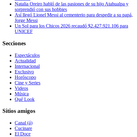
Natalia Oreiro habló de las pasiones de su hijo Atahualpa y
sorprendió con sus hobbies
Así llegó Lionel Messi al cementerio para despedir a su papá,
Jorge Messi
Un Sol para los Chicos 2026 recaudó $2.427.921.106 para
UNICEF
Secciones
Espectáculos
Actualidad
Internacional
Exclusivo
Horóscopo
Cine y Series
Videos
Música
Qué Look
Sitios amigos
Canal (á)
Cucinare
El Doce