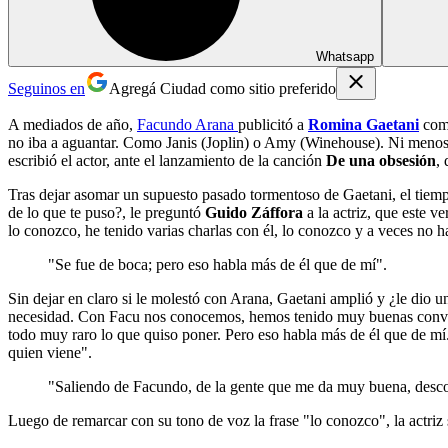
Whatsapp
Seguinos en
Agregá Ciudad como sitio preferido
A mediados de año,
Facundo Arana
publicitó a
Romina Gaetani
com
no iba a aguantar. Como Janis (Joplin) o Amy (Winehouse). Ni menos ni 
escribió el actor, ante el lanzamiento de la canción
De una obsesión
,
Tras dejar asomar un supuesto pasado tormentoso de Gaetani, el tiem
de lo que te puso?, le preguntó
Guido Záffora
a la actriz, que este v
lo conozco, he tenido varias charlas con él, lo conozco y a veces no 
"Se fue de boca; pero eso habla más de él que de mí".
Sin dejar en claro si le molestó con Arana, Gaetani amplió y ¿le dio 
necesidad. Con Facu nos conocemos, hemos tenido muy buenas conversa
todo muy raro lo que quiso poner. Pero eso habla más de él que de mí
quien viene".
"Saliendo de Facundo, de la gente que me da muy buena, desco
Luego de remarcar con su tono de voz la frase "lo conozco", la actri