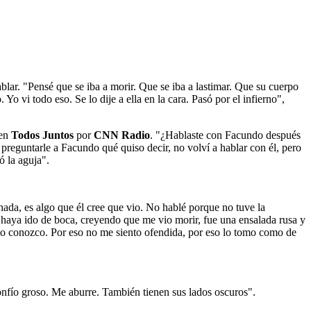
lar. "Pensé que se iba a morir. Que se iba a lastimar. Que su cuerpo
o vi todo eso. Se lo dije a ella en la cara. Pasó por el infierno",
 en
Todos Juntos
por
CNN Radio
. "¿Hablaste con Facundo después
 preguntarle a Facundo qué quiso decir, no volví a hablar con él, pero
ó la aguja".
nada, es algo que él cree que vio. No hablé porque no tuve la
haya ido de boca, creyendo que me vio morir, fue una ensalada rusa y
 lo conozco. Por eso no me siento ofendida, por eso lo tomo como de
onfío groso. Me aburre. También tienen sus lados oscuros".