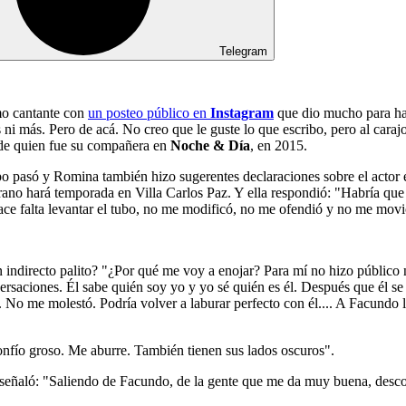
Telegram
o cantante con
un posteo público en
Instagram
que dio mucho para hab
más. Pero de acá. No creo que le guste lo que escribo, pero al carajo. Y
 de quien fue su compañera en
Noche & Día
, en 2015.
po pasó y Romina también hizo sugerentes declaraciones sobre el actor
erano hará temporada en Villa Carlos Paz. Y ella respondió: "Habría que
hace falta levantar el tubo, no me modificó, no me ofendió y no me movi
un indirecto palito? "¿Por qué me voy a enojar? Para mí no hizo público 
ciones. Él sabe quién soy yo y yo sé quién es él. Después que él se 
. No me molestó. Podría volver a laburar perfecto con él.... A Facundo
nfío groso. Me aburre. También tienen sus lados oscuros".
z señaló: "Saliendo de Facundo, de la gente que me da muy buena, desc