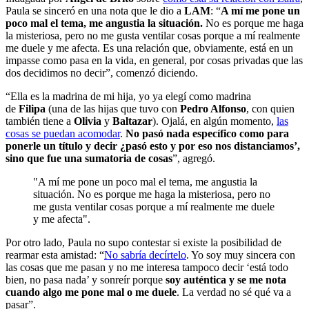
Paula se sinceró en una nota que le dio a
LAM
: “
A mí me pone un
poco mal el tema, me angustia la situación.
No es porque me haga
la misteriosa, pero no me gusta ventilar cosas porque a mí realmente
me duele y me afecta. Es una relación que, obviamente, está en un
impasse como pasa en la vida, en general, por cosas privadas que las
dos decidimos no decir”, comenzó diciendo.
“Ella es la madrina de mi hija, yo ya elegí como madrina
de
Filipa
(una de las hijas que tuvo con
Pedro Alfonso
, con quien
también tiene a
Olivia
y
Baltazar
). Ojalá, en algún momento,
las
cosas se puedan acomodar
.
No pasó nada específico como para
ponerle un título y decir ¿pasó esto y por eso nos distanciamos’,
sino que fue una sumatoria de cosas
”, agregó.
"A mí me pone un poco mal el tema, me angustia la
situación. No es porque me haga la misteriosa, pero no
me gusta ventilar cosas porque a mí realmente me duele
y me afecta".
Por otro lado, Paula no supo contestar si existe la posibilidad de
rearmar esta amistad: “
No sabría decírtelo
. Yo soy muy sincera con
las cosas que me pasan y no me interesa tampoco decir ‘está todo
bien, no pasa nada’ y sonreír porque
soy auténtica y se me nota
cuando algo me pone mal o me duele
. La verdad no sé qué va a
pasar”.