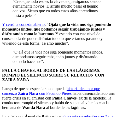
"Creo que todo eso es la clave de que sigamos siendo
eternamente novios. Disfruto mucho pasar el tiempo
con vos. Siento que en todos estos años aprendimos
hasta a pelear".
Y cerró, a corazón abierto
: “
Ojalá que la vida nos siga poniendo
momentos lindos, que podamos seguir trabajando juntos y
disfrutando como lo hacemos
. Y estando con este nivel de
consciencia de poder disfrutar todo lo que estamos pasando y
viviendo de esta forma. Te amo mucho”.
"Ojalá que la vida nos siga poniendo momentos lindos,
que podamos seguir trabajando juntos y disfrutando
como lo hacemos".
PAULA CHAVES, AL BORDE DE LAS LÁGRIMAS,
ROMPIÓ EL SILENCIO SOBRE SU RELACIÓN CON
ZAIRA NARA
Luego de que se especulara con que la
historia de amor que
comenzó
Zaira Nara
con
Facundo Pieres
había desencadenado una
fuerte crisis en su amistad con
Paula Chaves
(ex de la modelo), la
conductora rompió el silencio y habló de su actual vínculo con la
hermana de
Wanda Nara
al borde de las lágrimas.
Indagada por
Ángel de Brito
sobre
cómo está su relación con Zaira
,