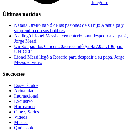
Telegram
Últimas noticias
Natalia Oreiro habló de las pasiones de su hijo Atahualpa y
sorprendió con sus hobbies
Así llegó Lionel Messi al cementerio para despedir a su papá,
Jorge Messi
Un Sol para los Chicos 2026 recaudó $2.427.921.106 para
UNICEF
Lionel Messi llegó a Rosario para despedir a su papá, Jorge
Messi: el video
Secciones
Espectáculos
Actualidad
Internacional
Exclusivo
Horóscopo
Cine y Series
Videos
Música
Qué Look