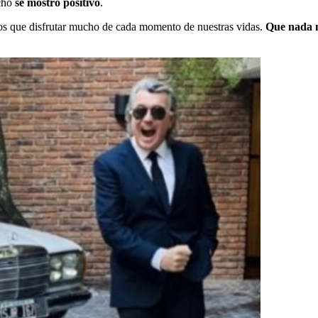
cho
se mostró positivo
.
os que disfrutar mucho de cada momento de nuestras vidas.
Que nada ni