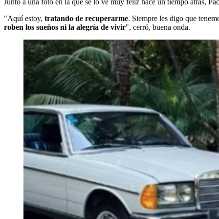
Junto a una foto en la que se lo ve muy feliz hace un tiempo atrás, Pa
"Aquí estoy,
tratando de recuperarme
. Siempre les digo que tenem
roben los sueños ni la alegría de vivir
", cerró, buena onda.