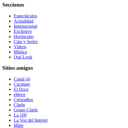
Secciones
Espectáculos
Actualidad
Internacional
Exclusivo
Horóscopo
Cine y Series
Videos
Música
Qué Look
Sitios amigos
Canal (á)
Cucinare
El Doce
eltrece
Cienradios
Clarín
Grupo Clarín
La 100
La Voz del Interior
Mitre