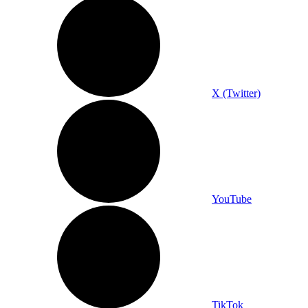
X (Twitter)
YouTube
TikTok