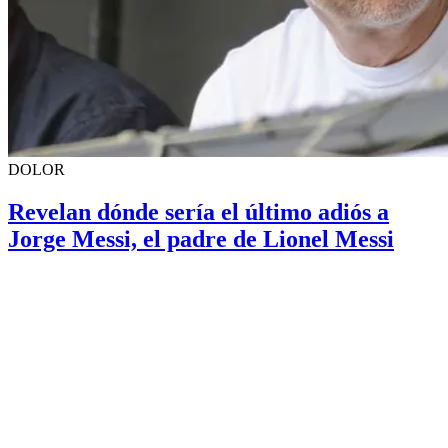
DOLOR
Revelan dónde sería el último adiós a
Jorge Messi, el padre de Lionel Messi