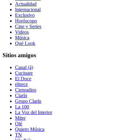
Actualidad
Internacional
Exclusivo
Horóscopo
Cine y Series
Videos
Música
Qué Look
Sitios amigos
Canal (á)
Cucinare
El Doce
eltrece
Cienradios
Clarín
Grupo Clarín
La 100
La Voz del Interior
Mitre
Olé
Quiero Música
TN