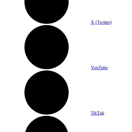
X (Twitter)
YouTube
TikTok