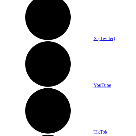
X (Twitter)
YouTube
TikTok