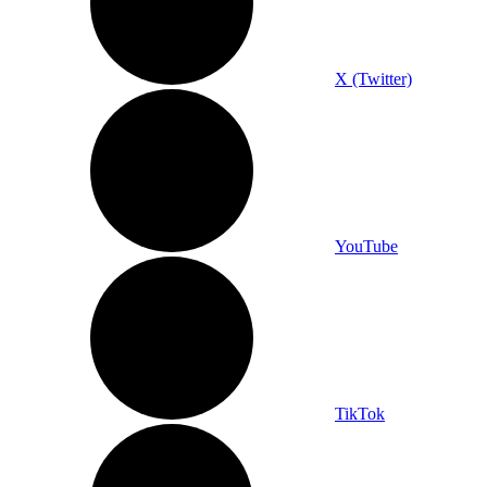
X (Twitter)
YouTube
TikTok