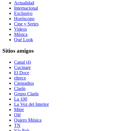
Actualidad
Internacional
Exclusivo
Horóscopo
Cine y Series
Videos
Música
Qué Look
Sitios amigos
Canal (á)
Cucinare
El Doce
eltrece
Cienradios
Clarín
Grupo Clarín
La 100
La Voz del Interior
Mitre
Olé
Quiero Música
TN
Vía País