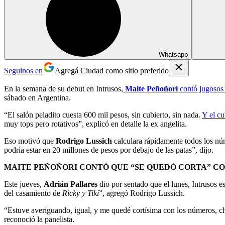
Whatsapp
Seguinos en
Agregá Ciudad como sitio preferido
En la semana de su debut en Intrusos,
Maite Peñoñori
contó jugosos 
sábado en Argentina.
“El salón peladito cuesta 600 mil pesos, sin cubierto, sin nada.
Y el cu
muy tops pero rotativos”, explicó en detalle la ex angelita.
Eso motivó que
Rodrigo Lussich
calculara rápidamente todos los nú
podría estar en 20 millones de pesos por debajo de las patas”, dijo.
MAITE PEÑOÑORI CONTÓ QUE “SE QUEDÓ CORTA” C
Este jueves,
Adrián Pallares
dio por sentado que el lunes, Intrusos e
del casamiento de
Ricky y Tiki
”, agregó Rodrigo Lussich.
“Estuve averiguando, igual, y me quedé cortísima con los números, ch
reconoció la panelista.