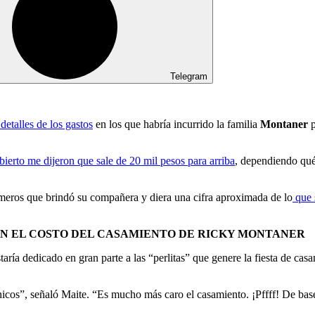
Telegram
detalles de los gastos
en los que habría incurrido la familia
Montaner
p
bierto me dijeron que sale de 20 mil pesos para arriba
, dependiendo qué 
meros que brindó su compañera y diera una cifra aproximada de lo
que 
ON EL COSTO DEL CASAMIENTO DE RICKY MONTANER
staría dedicado en gran parte a las “perlitas” que genere la fiesta de c
icos”, señaló Maite. “Es mucho más caro el casamiento. ¡Pffff! De base