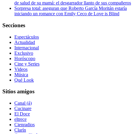
de salud de su mamá: el desgarrador llanto de sus compañeros
Sorpresa total: aseguran que Roberto García Moritán estaría
iniciando un romance con Emily Ceco de Love is Blind
Secciones
Espectáculos
Actualidad
Internacional
Exclusivo
Horóscopo
Cine y Series
Videos
Música
Qué Look
Sitios amigos
Canal (á)
Cucinare
El Doce
eltrece
Cienradios
Clarín