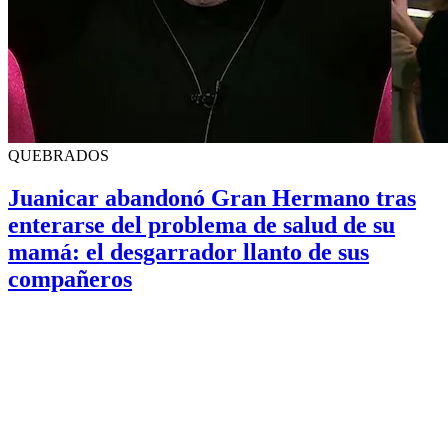
QUEBRADOS
Juanicar abandonó Gran Hermano tras
enterarse del problema de salud de su
mamá: el desgarrador llanto de sus
compañeros