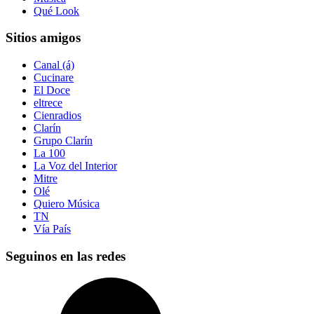
Qué Look
Sitios amigos
Canal (á)
Cucinare
El Doce
eltrece
Cienradios
Clarín
Grupo Clarín
La 100
La Voz del Interior
Mitre
Olé
Quiero Música
TN
Vía País
Seguinos en las redes