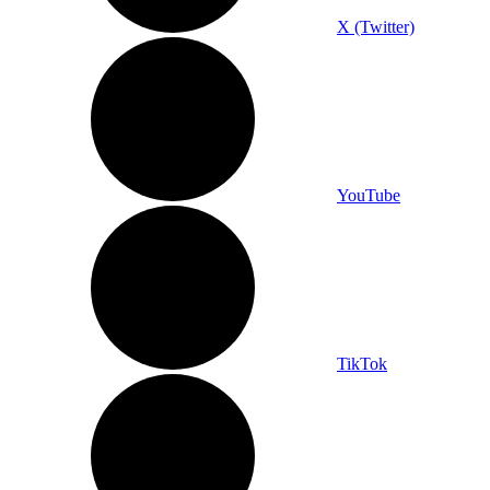
X (Twitter)
YouTube
TikTok