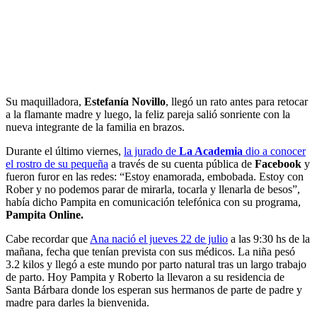
Su maquilladora,
Estefanía Novillo
, llegó un rato antes para retocar
a la flamante madre y luego, la feliz pareja salió sonriente con la
nueva integrante de la familia en brazos.
Durante el último viernes,
la jurado de
La Academia
dio a conocer
el rostro de su pequeña
a través de su cuenta pública de
Facebook
y
fueron furor en las redes: “Estoy enamorada, embobada. Estoy con
Rober y no podemos parar de mirarla, tocarla y llenarla de besos”,
había dicho Pampita en comunicación telefónica con su programa,
Pampita Online.
Cabe recordar que
Ana nació el jueves 22 de julio
a las 9:30 hs de la
mañana, fecha que tenían prevista con sus médicos. La niña pesó
3.2 kilos y llegó a este mundo por parto natural tras un largo trabajo
de parto. Hoy Pampita y Roberto la llevaron a su residencia de
Santa Bárbara donde los esperan sus hermanos de parte de padre y
madre para darles la bienvenida.