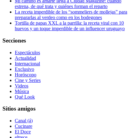
Mi camino es amarte llega a Ciudad Magazine: cuándo
estrena, de qué trata y quiénes forman el reparto
La receta imperdible de los “sommeliers de mollejas” para
prepararlas al verdeo como en los bodegones
Tortilla de papas XXL a la parrilla: la receta viral con 10
huevos y un toque imperdible de un influencer uruguayo
Secciones
Espectáculos
Actualidad
Internacional
Exclusivo
Horóscopo
Cine y Series
Videos
Música
Qué Look
Sitios amigos
Canal (á)
Cucinare
El Doce
eltrece