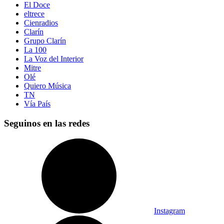
El Doce
eltrece
Cienradios
Clarín
Grupo Clarín
La 100
La Voz del Interior
Mitre
Olé
Quiero Música
TN
Vía País
Seguinos en las redes
Instagram