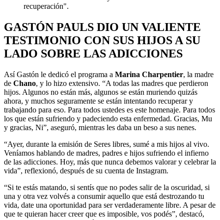
recuperación".
GASTÓN PAULS DIO UN VALIENTE
TESTIMONIO CON SUS HIJOS A SU
LADO SOBRE LAS ADICCIONES
Así Gastón le dedicó el programa a
Marina Charpentier
, la madre
de
Chano
, y lo hizo extensivo. “A todas las madres que perdieron
hijos. Algunos no están más, algunos se están muriendo quizás
ahora, y muchos seguramente se están intentando recuperar y
trabajando para eso. Para todos ustedes es este homenaje. Para todos
los que están sufriendo y padeciendo esta enfermedad. Gracias, Mu
y gracias, Ni”, aseguró, mientras les daba un beso a sus nenes.
“Ayer, durante la emisión de Seres libres, sumé a mis hijos al vivo.
Veníamos hablando de madres, padres e hijos sufriendo el infierno
de las adicciones. Hoy, más que nunca debemos valorar y celebrar la
vida”, reflexionó, después de su cuenta de Instagram.
“Si te estás matando, si sentís que no podes salir de la oscuridad, si
una y otra vez volvés a consumir aquello que está destrozando tu
vida, date una oportunidad para ser verdaderamente libre. A pesar de
que te quieran hacer creer que es imposible, vos podés”, destacó,