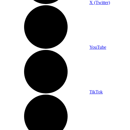
X (Twitter)
YouTube
TikTok