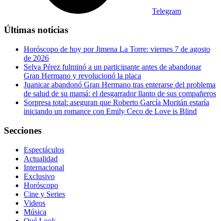
Telegram
Últimas noticias
Horóscopo de hoy por Jimena La Torre: viernes 7 de agosto
de 2026
Selva Pérez fulminó a un participante antes de abandonar
Gran Hermano y revolucionó la placa
Juanicar abandonó Gran Hermano tras enterarse del problema
de salud de su mamá: el desgarrador llanto de sus compañeros
Sorpresa total: aseguran que Roberto García Moritán estaría
iniciando un romance con Emily Ceco de Love is Blind
Secciones
Espectáculos
Actualidad
Internacional
Exclusivo
Horóscopo
Cine y Series
Videos
Música
Qué Look