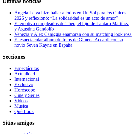
Últimas noticias
Ángela Leiva hizo bailar a todos en Un Sol para los Chicos
2026 y reflexionó: “La solidaridad es un acto de amor”
El emotivo cumpleaños de Theo, el hijo de Lautaro Martínez
y Agustina Gandolfo
Venezia y Alex Caniggia enamoran con su matching look rosa
El espectacular álbum de fotos de Gimena Accardi con su
novio Seven Kayne en España
Secciones
Espectáculos
Actualidad
Internacional
Exclusivo
Horóscopo
Cine y Series
Videos
Música
Qué Look
Sitios amigos