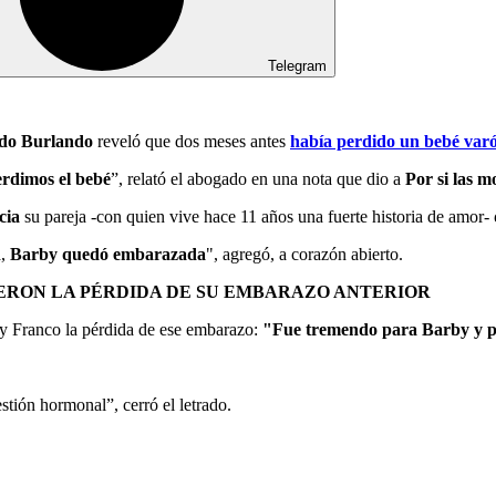
Telegram
do Burlando
reveló que dos meses antes
había perdido un bebé var
erdimos el bebé
”, relató el abogado en una nota que dio a
Por si las m
cia
su pareja -con quien vive hace 11 años una fuerte historia de amor-
a,
Barby quedó embarazada
", agregó, a corazón abierto.
ERON LA PÉRDIDA DE SU EMBARAZO ANTERIOR
 Franco la pérdida de ese embarazo:
"Fue tremendo para Barby y pa
estión hormonal”, cerró el letrado.