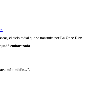
ón
.
oscas
, el ciclo radial que se transmite por
La Once Diez
.
quedó embarazada
.
ra mí también...".