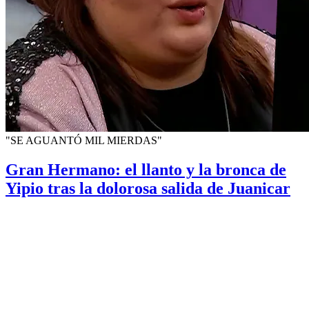
"SE AGUANTÓ MIL MIERDAS"
Gran Hermano: el llanto y la bronca de
Yipio tras la dolorosa salida de Juanicar