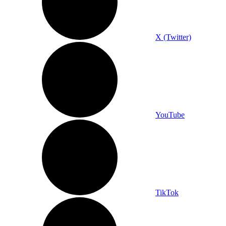
X (Twitter)
YouTube
TikTok