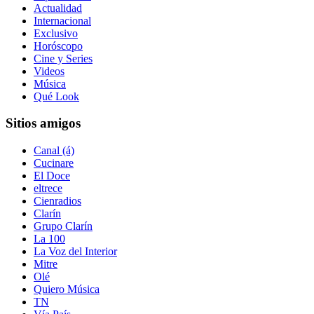
Actualidad
Internacional
Exclusivo
Horóscopo
Cine y Series
Videos
Música
Qué Look
Sitios amigos
Canal (á)
Cucinare
El Doce
eltrece
Cienradios
Clarín
Grupo Clarín
La 100
La Voz del Interior
Mitre
Olé
Quiero Música
TN