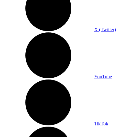
X (Twitter)
YouTube
TikTok