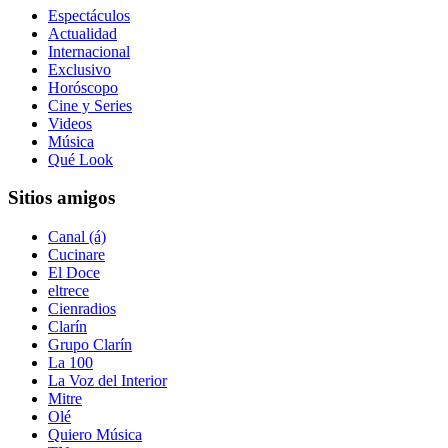
Espectáculos
Actualidad
Internacional
Exclusivo
Horóscopo
Cine y Series
Videos
Música
Qué Look
Sitios amigos
Canal (á)
Cucinare
El Doce
eltrece
Cienradios
Clarín
Grupo Clarín
La 100
La Voz del Interior
Mitre
Olé
Quiero Música