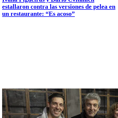
estallaron contra las versiones de pelea en
un restaurante: “Es acoso”