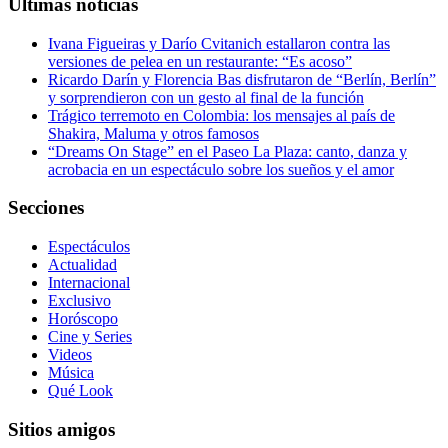
Últimas noticias
Ivana Figueiras y Darío Cvitanich estallaron contra las
versiones de pelea en un restaurante: “Es acoso”
Ricardo Darín y Florencia Bas disfrutaron de “Berlín, Berlín”
y sorprendieron con un gesto al final de la función
Trágico terremoto en Colombia: los mensajes al país de
Shakira, Maluma y otros famosos
“Dreams On Stage” en el Paseo La Plaza: canto, danza y
acrobacia en un espectáculo sobre los sueños y el amor
Secciones
Espectáculos
Actualidad
Internacional
Exclusivo
Horóscopo
Cine y Series
Videos
Música
Qué Look
Sitios amigos