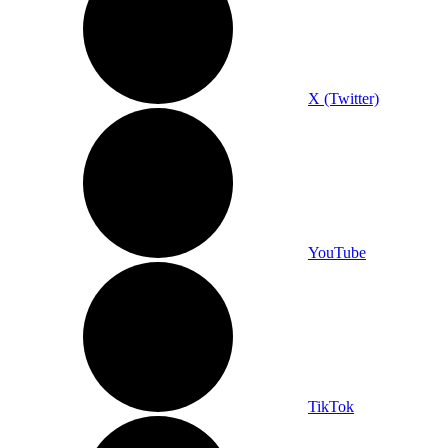
X (Twitter)
YouTube
TikTok