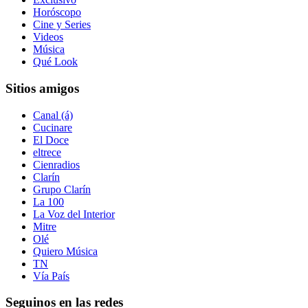
Horóscopo
Cine y Series
Videos
Música
Qué Look
Sitios amigos
Canal (á)
Cucinare
El Doce
eltrece
Cienradios
Clarín
Grupo Clarín
La 100
La Voz del Interior
Mitre
Olé
Quiero Música
TN
Vía País
Seguinos en las redes