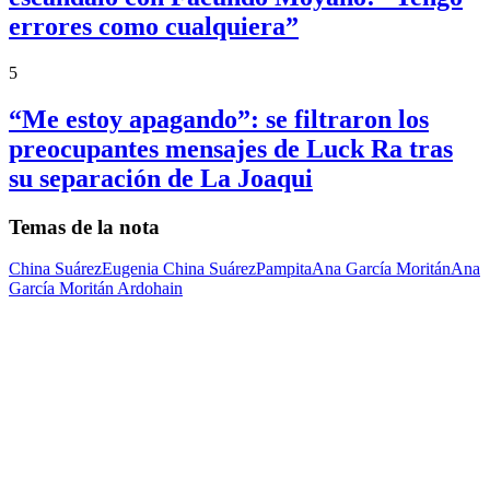
errores como cualquiera”
5
“Me estoy apagando”: se filtraron los
preocupantes mensajes de Luck Ra tras
su separación de La Joaqui
Temas de la nota
China Suárez
Eugenia China Suárez
Pampita
Ana García Moritán
Ana
García Moritán Ardohain