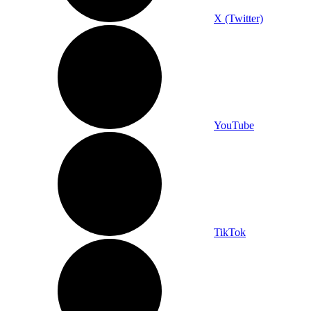
X (Twitter)
YouTube
TikTok