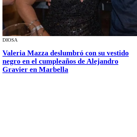
DIOSA
Valeria Mazza deslumbró con su vestido
negro en el cumpleaños de Alejandro
Gravier en Marbella