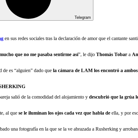
Telegram
ng
en sus redes sociales tras la declaración de amor que el cantante san
mucho que no me pasaba sentirme así
”, le dijo
Thomás Tobar
a
An
ad de es “alguien” dado que
la cámara de LAM los encontró a ambos a
USHERKING
pareja salió de la comodidad del alojamiento y
descubrió que la grúa le
te, al que
se le iluminan los ojos cada vez que habla de
ella, y por es
bado una fotografía en la que se la ve abrazada a Rusherking y arroba