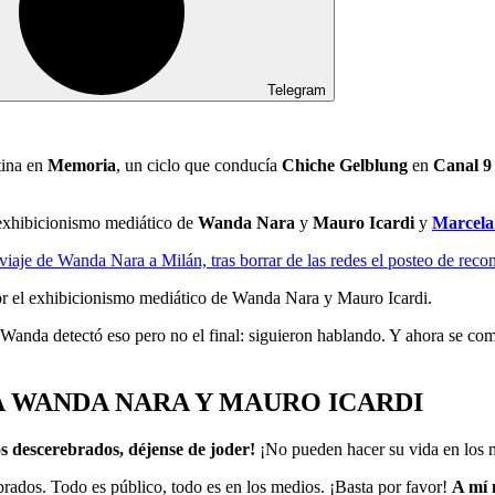
Telegram
tina en
Memoria
, un ciclo que conducía
Chiche Gelblung
en
Canal 9
l exhibicionismo mediático de
Wanda Nara
y
Mauro Icardi
y
Marcela
viaje de Wanda Nara a Milán, tras borrar de las redes el posteo de reco
 por el exhibicionismo mediático de Wanda Nara y Mauro Icardi.
 Wanda detectó eso pero no el final: siguieron hablando. Y ahora se co
A WANDA NARA Y MAURO ICARDI
s descerebrados, déjense de joder!
¡No pueden hacer su vida en los 
brados. Todo es público, todo es en los medios. ¡Basta por favor!
A mí 