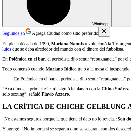
Whatsapp
Seguinos en
Agregá Ciudad como sitio preferido
En plena década de 1990,
Mariana Nannis
revolucionó la TV argen
lujos
que se daba alrededor del mundo con el dinero del futbolista.
En
Polémica en el bar
, el periodista dijo sentir “repugnancia” por e
Todo comenzó cuando
Mariano Iúdica
trajo a la mesa el inesperado
En Polémica en el bar, el periodista dijo sentir “repugnancia”
“Acá dimos la primicia: Icardi siguió hablando con la
China Suárez
.
solo sexting”, señaló
Flavio Azzaro
.
LA CRÍTICA DE CHICHE GELBLUNG 
“No estamos seguros porque la que tiene el dato no lo revela.
¡Son do
Y agregó :"No importa si se separan o no se separan, son dos descere