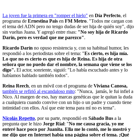
La joven fue la primera en "romper el hielo"
en
Día Perfecto
, el
programa de
Ernestina Pais
en
FM Metro
. "Todos me cargan con
el tema del ADN pero no tengo dudas de ser hija de quién soy", dijo
sin vueltas Juana. Y agregó entre risas:
"No soy hija de Ricardo
Darín, pero es verdad que me parezco"
.
Ricardo Darín
no opuso resistencia y, con su habitual humor, les
respondió a los periodistas sobre el tema: "
Es cierto, es hija mía.
Lo que no es cierto es que es hija de Reina. Es hija de otra
señora que no puedo dar el nombre, la semana que viene se los
digo".
El actor, sonriente, siguió: "Lo había escuchado antes y lo
habíamos hablado también todos".
Reina Reech
, en un móvil con el programa de
Viviana Canosa,
también se refirió al escandaloso mito
: "Nunca, jamás, le fui infiel a
Nico. Al margen de eso, hay marcas genéticas que le quitan la duda
a cualquiera cuando convive con un hijo o un padre y cuando tiene
intimidad con ellos. Así que este tema para mí no es tema".
Nicolás Repetto
, por su parte, respondió en
Sábado Bus
a la
pregunta que le hizo
Jorge Rial
: "
No me causa gracia, yo me
enteré hace poco por Juanita. Ella me lo contó, me lo mostró y
me dijo que en Internet había una página sobre el tema. ¡Qué