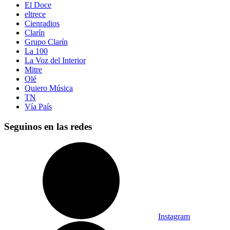
El Doce
eltrece
Cienradios
Clarín
Grupo Clarín
La 100
La Voz del Interior
Mitre
Olé
Quiero Música
TN
Vía País
Seguinos en las redes
Instagram