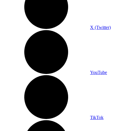
X (Twitter)
YouTube
TikTok