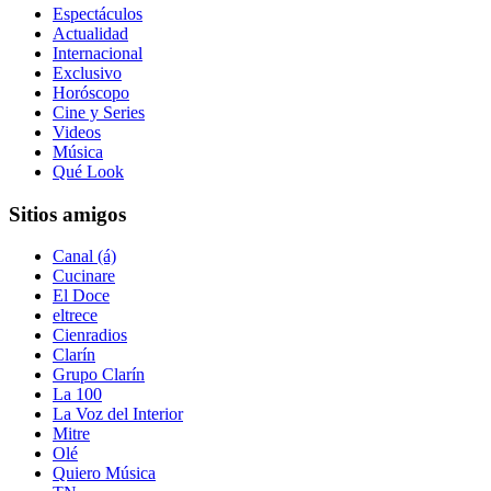
Espectáculos
Actualidad
Internacional
Exclusivo
Horóscopo
Cine y Series
Videos
Música
Qué Look
Sitios amigos
Canal (á)
Cucinare
El Doce
eltrece
Cienradios
Clarín
Grupo Clarín
La 100
La Voz del Interior
Mitre
Olé
Quiero Música