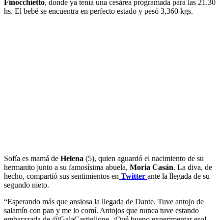
Finocchietto
, donde ya tenía una cesárea programada para las 21.30
hs. El bebé se encuentra en perfecto estado y pesó 3,360 kgs.
Sofía es mamá de
Helena
(5), quien aguardó el nacimiento de su
hermanito junto a su famosísima abuela,
Moria Casán
. La diva, de
hecho, compartió sus sentimientos en
Twitter
ante la llegada de su
segundo nieto.
“Esperando más que ansiosa la llegada de Dante. Tuve antojo de
salamín con pan y me lo comí. Antojos que nunca tuve estando
embarazada de @GalaCastiglione. ¡Qué bueno experimentar eso!