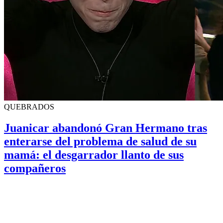
QUEBRADOS
Juanicar abandonó Gran Hermano tras
enterarse del problema de salud de su
mamá: el desgarrador llanto de sus
compañeros