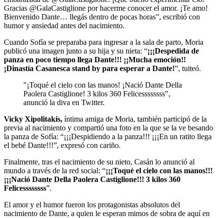
Gracias @GalaCastiglione por hacerme conocer el amor. ¡Te amo!
Bienvenido Dante… llegás dentro de pocas horas”, escribió con
humor y ansiedad antes del nacimiento.
Cuando Sofía se preparaba para ingresar a la sala de parto, Moria
publicó una imagen junto a su hija y su nieta: “
¡¡¡Despedida de
panza en poco tiempo llega Dante!!! ¡¡Mucha emoción!!
¡Dinastía Casanesca stand by para esperar a Dante!
”, tuiteó.
"¡Toqué el cielo con las manos! ¡Nació Dante Della
Paolera Castiglione! 3 kilos 360 Felicessssssss",
anunció la diva en Twitter.
Vicky Xipolitakis,
íntima amiga de Moria, también participó de la
previa al nacimiento y compartió una foto en la que se la ve besando
la panza de Sofía: “¡¡¡Despidiendo a la panza!!! ¡¡¡En un ratito llega
el bebé Dante!!!”, expresó con cariño.
Finalmente, tras el nacimiento de su nieto, Casán lo anunció al
mundo a través de la red social: “
¡¡¡Toqué el cielo con las manos!!!
¡¡¡Nació Dante Della Paolera Castiglione!!! 3 kilos 360
Felicessssssss
”.
El amor y el humor fueron los protagonistas absolutos del
nacimiento de Dante, a quien le esperan mimos de sobra de aquí en