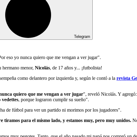
Telegram
 Por eso yo nunca quiero que me vengan a ver jugar".
su hermano menor,
Nicolás
, de 17 años y... ¡futbolista!
esempeña como delantero por izquierda y, según le contó a la
revista G
 nunca quiero que me vengan a ver jugar
", reveló Nicolás. Y agregó
 vedettes
, porque lograron cumplir su sueño".
a de fútbol para ver un partido ni morimos por los jugadores".
e tiramos para el mismo lado, y estamos muy, pero muy unidos.
No
es somos muy pegotes. Tanto, que el año pasado mi papá nos compró un de