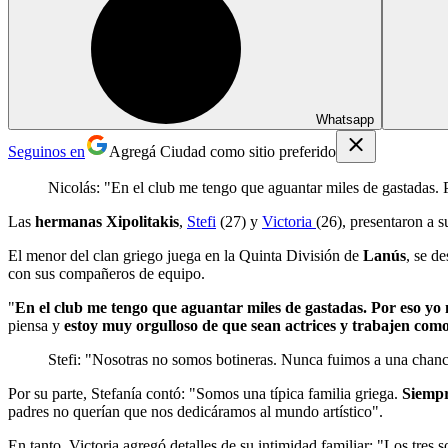
Whatsapp
Seguinos en
Agregá Ciudad como sitio preferido
Nicolás: "En el club me tengo que aguantar miles de gastadas.
Las
hermanas Xipolitakis
,
Stefi
(27) y
Victoria
(26), presentaron a 
El menor del clan griego juega en la Quinta División de
Lanús
, se d
con sus compañeros de equipo.
"
En el club me tengo que aguantar miles de gastadas. Por eso yo
piensa y
estoy muy orgulloso de que sean actrices y trabajen como
Stefi: "Nosotras no somos botineras. Nunca fuimos a una chanch
Por su parte, Stefanía contó: "Somos una típica familia griega.
Siempr
padres no querían que nos dedicáramos al mundo artístico".
En tanto, Victoria agregó detalles de su intimidad familiar: "Los tr