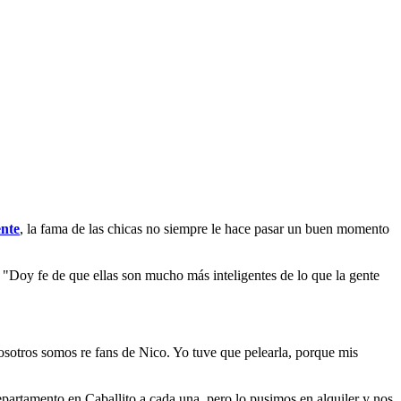
ente
, la fama de las chicas no siempre le hace pasar un buen momento
: "Doy fe de que ellas son mucho más inteligentes de lo que la gente
sotros somos re fans de Nico. Yo tuve que pelearla, porque mis
partamento en Caballito a cada una, pero lo pusimos en alquiler y nos