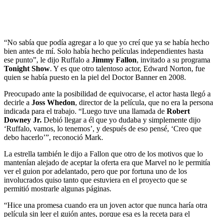
“No sabía que podía agregar a lo que yo creí que ya se había hecho
bien antes de mí. Solo había hecho películas independientes hasta
ese punto”, le dijo Ruffalo a
Jimmy Fallon
, invitado a su programa
Tonight Show
. Y es que otro talentoso actor, Edward Norton, fue
quien se había puesto en la piel del Doctor Banner en 2008.
Preocupado ante la posibilidad de equivocarse, el actor hasta llegó a
decirle a
Joss Whedon
, director de la película, que no era la persona
indicada para el trabajo. “Luego tuve una llamada de
Robert
Downey Jr.
Debió llegar a él que yo dudaba y simplemente dijo
‘Ruffalo, vamos, lo tenemos’, y después de eso pensé, ‘Creo que
debo hacerlo’”, reconoció Mark.
La estrella también le dijo a Fallon que otro de los motivos que lo
mantenían alejado de aceptar la oferta era que Marvel no le permitía
ver el guion por adelantado, pero que por fortuna uno de los
involucrados quiso tanto que estuviera en el proyecto que se
permitió mostrarle algunas páginas.
“Hice una promesa cuando era un joven actor que nunca haría otra
película sin leer el guión antes, porque esa es la receta para el