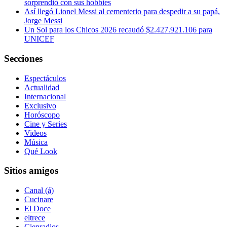
sorprendió con sus hobbies
Así llegó Lionel Messi al cementerio para despedir a su papá,
Jorge Messi
Un Sol para los Chicos 2026 recaudó $2.427.921.106 para
UNICEF
Secciones
Espectáculos
Actualidad
Internacional
Exclusivo
Horóscopo
Cine y Series
Videos
Música
Qué Look
Sitios amigos
Canal (á)
Cucinare
El Doce
eltrece
Cienradios