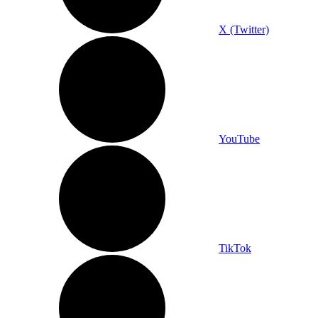
X (Twitter)
YouTube
TikTok