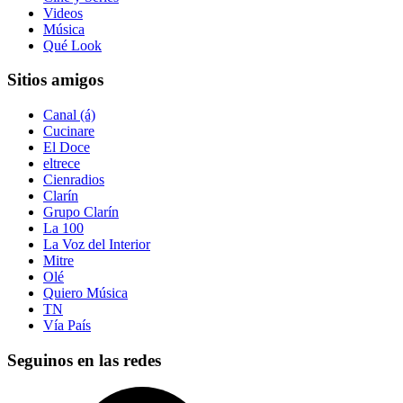
Videos
Música
Qué Look
Sitios amigos
Canal (á)
Cucinare
El Doce
eltrece
Cienradios
Clarín
Grupo Clarín
La 100
La Voz del Interior
Mitre
Olé
Quiero Música
TN
Vía País
Seguinos en las redes