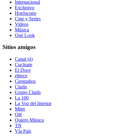
Internacional
Exclusivo
Horóscopo
Cine y Series
Videos
Música
Qué Look
Sitios amigos
Canal (á)
Cucinare
El Doce
eltrece
Cienradios
Clarín
Grupo Clarín
La 100
La Voz del Interior
Mitre
Olé
Quiero Música
TN
Vía País