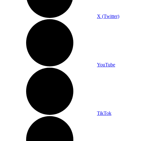
X (Twitter)
YouTube
TikTok