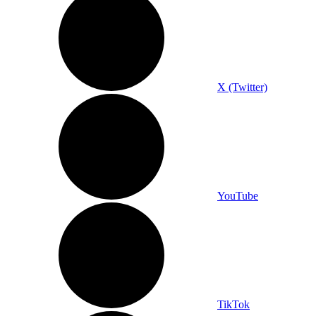
X (Twitter)
YouTube
TikTok